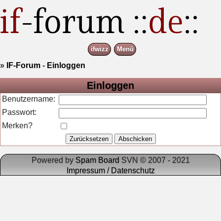
ifwizz
Menü
»
IF-Forum
-
Einloggen
Einloggen
Benutzername:
Passwort:
Merken?
Powered by
Spam Board
SVN © 2007 - 2021
Impressum / Datenschutz