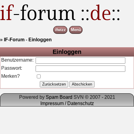
ifwizz
Menü
»
IF-Forum
-
Einloggen
Einloggen
Benutzername:
Passwort:
Merken?
Powered by
Spam Board
SVN © 2007 - 2021
Impressum / Datenschutz