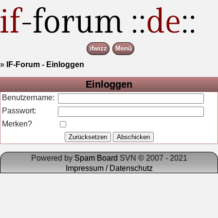
ifwizz
Menü
»
IF-Forum
-
Einloggen
Einloggen
Benutzername:
Passwort:
Merken?
Powered by
Spam Board
SVN © 2007 - 2021
Impressum / Datenschutz