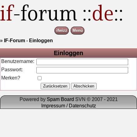
ifwizz
Menü
»
IF-Forum
-
Einloggen
Einloggen
Benutzername:
Passwort:
Merken?
Powered by
Spam Board
SVN © 2007 - 2021
Impressum / Datenschutz