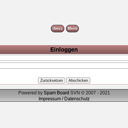
ifwizz
Menü
Einloggen
Powered by
Spam Board
SVN © 2007 - 2021
Impressum / Datenschutz