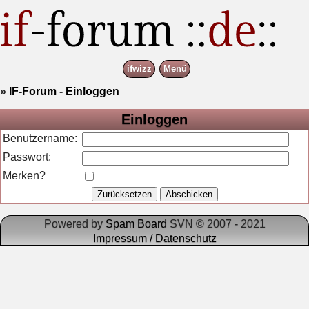
ifwizz
Menü
»
IF-Forum
-
Einloggen
Einloggen
Benutzername:
Passwort:
Merken?
Powered by
Spam Board
SVN © 2007 - 2021
Impressum / Datenschutz