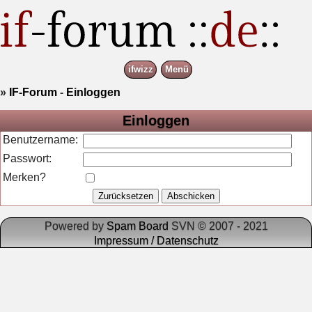
ifwizz
Menü
»
IF-Forum
-
Einloggen
Einloggen
Benutzername:
Passwort:
Merken?
Powered by
Spam Board
SVN © 2007 - 2021
Impressum / Datenschutz