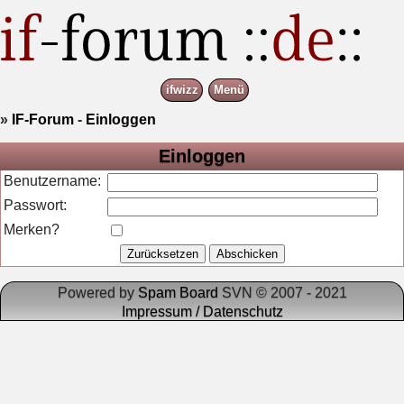
ifwizz
Menü
»
IF-Forum
-
Einloggen
Einloggen
Benutzername:
Passwort:
Merken?
Powered by
Spam Board
SVN © 2007 - 2021
Impressum / Datenschutz