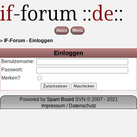
ifwizz
Menü
»
IF-Forum
-
Einloggen
Einloggen
Benutzername:
Passwort:
Merken?
Powered by
Spam Board
SVN © 2007 - 2021
Impressum / Datenschutz