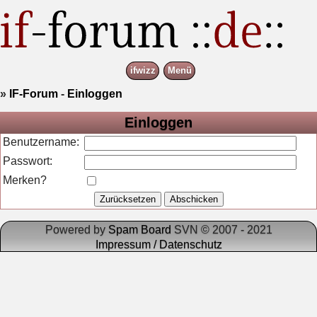
ifwizz
Menü
»
IF-Forum
-
Einloggen
Einloggen
Benutzername:
Passwort:
Merken?
Powered by
Spam Board
SVN © 2007 - 2021
Impressum / Datenschutz