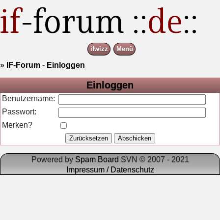
ifwizz
Menü
»
IF-Forum
-
Einloggen
Einloggen
Benutzername:
Passwort:
Merken?
Powered by
Spam Board
SVN © 2007 - 2021
Impressum / Datenschutz