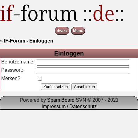
ifwizz
Menü
»
IF-Forum
-
Einloggen
Einloggen
Benutzername:
Passwort:
Merken?
Powered by
Spam Board
SVN © 2007 - 2021
Impressum / Datenschutz