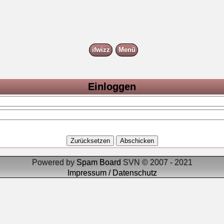
ifwizz
Menü
Einloggen
Powered by
Spam Board
SVN © 2007 - 2021
Impressum / Datenschutz