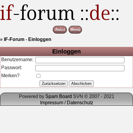
ifwizz
Menü
»
IF-Forum
-
Einloggen
Einloggen
Benutzername:
Passwort:
Merken?
Powered by
Spam Board
SVN © 2007 - 2021
Impressum / Datenschutz